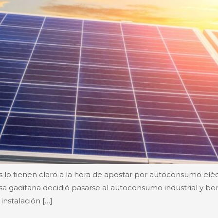
lo tienen claro a la hora de apostar por autoconsumo elé
sa gaditana decidió pasarse al autoconsumo industrial y ben
instalación […]