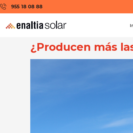
955 18 08 88
I
¿Producen más las