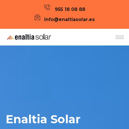
955 18 08 88
info@enaltiasolar.es
Enaltia
Solar