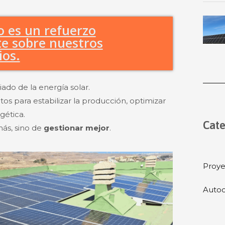
 es un refuerzo
te sobre nuestros
ios.
ado de la energía solar.
tos para estabilizar la producción, optimizar
gética.
Cate
más, sino de
gestionar mejor
.
Proye
Autoc