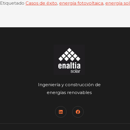
Etiquetado
Casos de éxito
,
energía fotovoltaica
,
energía sol
Ingeniería y construcción de
energías renovables