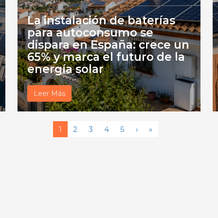
La instalación de baterías
para autoconsumo se
dispara en España: crece un
65% y marca el futuro de la
energía solar
Leer Más
1
2
3
4
5
›
»