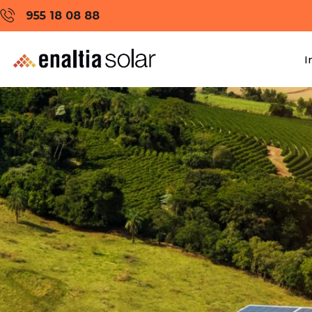
955 18 08 88
I