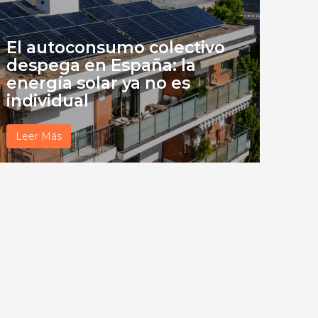
El autoconsumo colectivo
despega en España: la
energía solar ya no es
individual
Leer Más