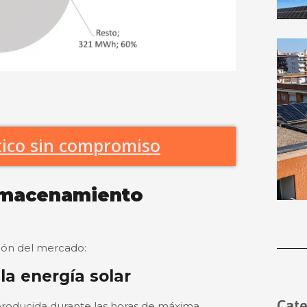
stico sin compromiso
almacenamiento
ción del mercado:
la energía solar
Cate
 producida durante las horas de máxima