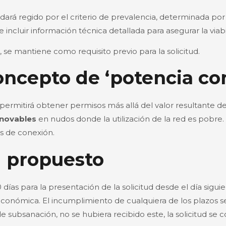
edará regido por el criterio de prevalencia, determinada por
incluir información técnica detallada para asegurar la viab
se mantiene como requisito previo para la solicitud.
oncepto de ‘potencia c
itirá obtener permisos más allá del valor resultante de la 
enovables
en nudos donde la utilización de la red es pobre
es de conexión.
d propuesto
ías para la presentación de la solicitud desde el día sigui
conómica. El incumplimiento de cualquiera de los plazos ser
 subsanación, no se hubiera recibido este, la solicitud se c