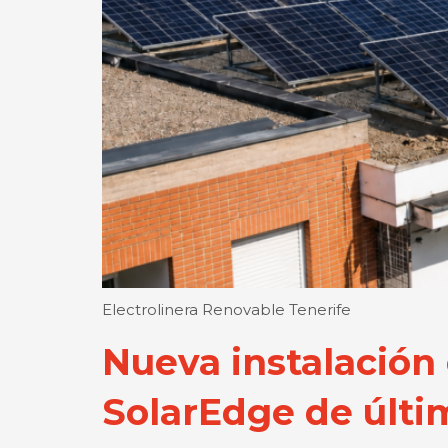
Electrolinera Renovable Tenerife
Nueva instalación
SolarEdge de últi