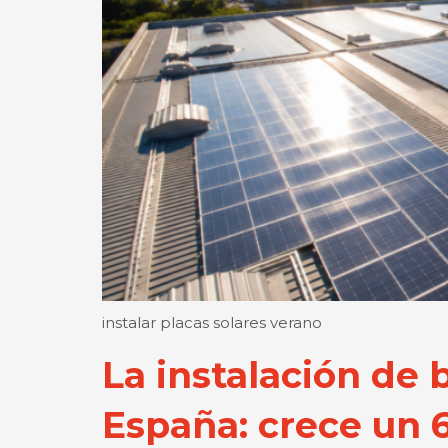
instalar placas solares verano
La instalación de
España: crece un 6