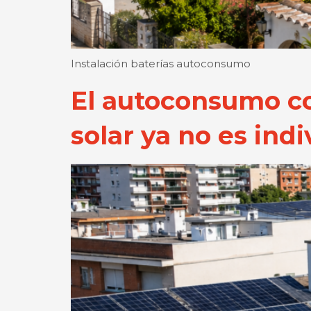
Instalación baterías autoconsumo
El autoconsumo co
solar ya no es indi