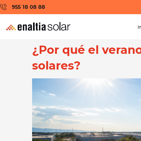
955 18 08 88
I
¿Por qué el veran
solares?