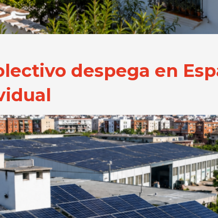
lectivo despega en Espa
vidual