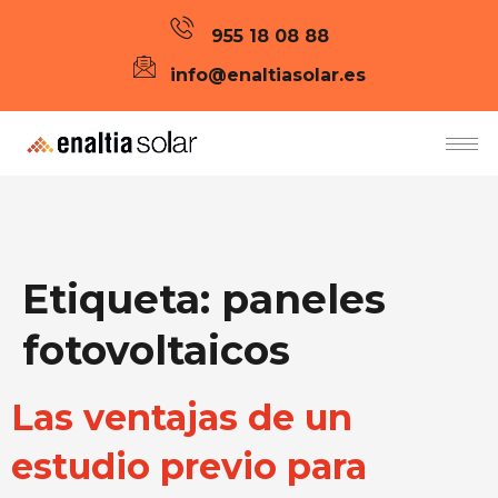
955 18 08 88
info@enaltiasolar.es
Etiqueta:
paneles
fotovoltaicos
Las ventajas de un
estudio previo para