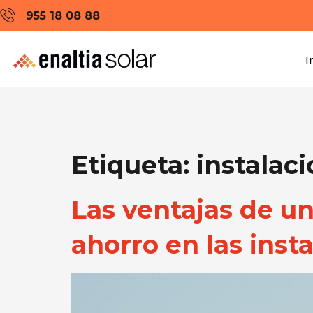
955 18 08 88
I
Etiqueta:
instalaci
Las ventajas de u
ahorro en las inst