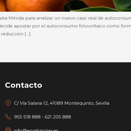
ta Mérida para analizar un nuevo caso real de autoconsumo
decide apostar por el autoconsumo fotovoltaico como forma 
reducción […]
Contacto
C/ Vía Salaria 12, 41089 Montequinto, Sevilla
955 518 888 - 621 205 888
info@enaltiasolar.es