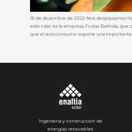
16 de diciembre de 2020 Nos desplazamos has
este caso es la empresa Frutas Belinda, que 
que el autoconsumo supone una importante 
Ingeniería y construcción de
energías renovables