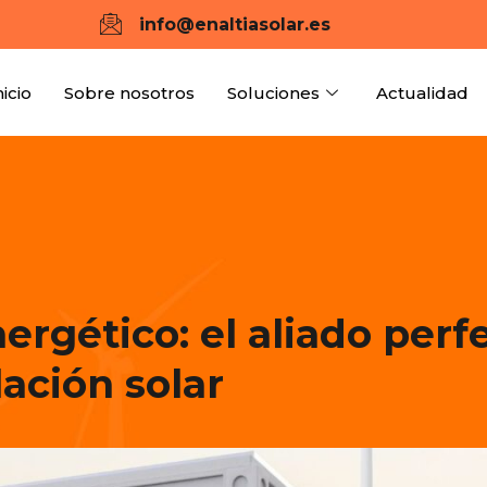
info@enaltiasolar.es
nicio
Sobre nosotros
Soluciones
Actualidad
gético: el aliado perf
lación solar