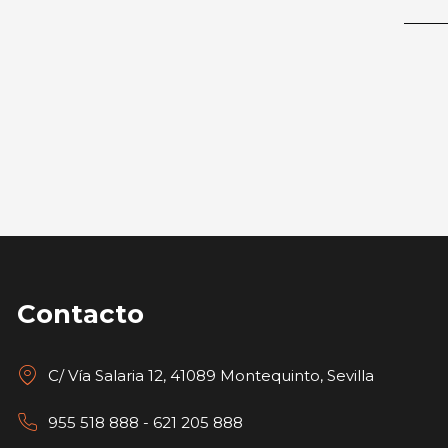
Contacto
C/ Vía Salaria 12, 41089 Montequinto, Sevilla
955 518 888 - 621 205 888